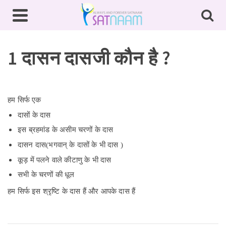
1 दासन दासजी कौन है ?
हम
सिर्फ
एक
द
स
क
द
स
इ
स
ब
र
ह
म
ड
क
अ
स
म
च
र
ण
क
द
स
द
स
न
द
स
भ
ग
व
न
क
द
स
क
भ
द
स
(
)
क
ड
म
प
ल
न
व
ल
क
ट
ण
क
भ
द
स
स
भ
क
च
र
ण
क
ध
ल
हम
सिर्फ
इस
श्रृष्टि
के
दास
हैं
और
आपके
दास
हैं