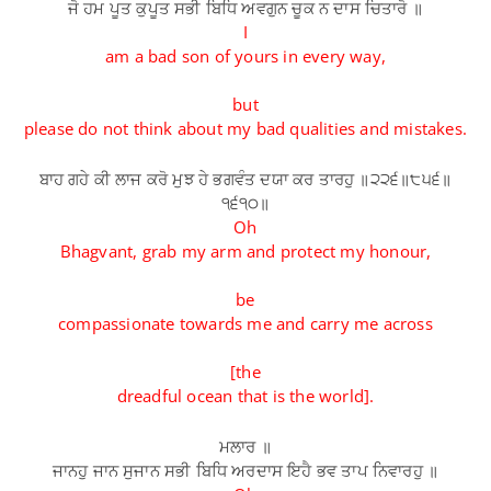
ਜੋ ਹਮ ਪੂਤ ਕੁਪੂਤ ਸਭੀ ਬਿਧਿ ਅਵਗੁਨ ਚੂਕ ਨ ਦਾਸ ਚਿਤਾਰੋ ॥
I
am a bad son of yours in every way,
but
please do not think about my bad qualities and mistakes.
ਬਾਹ ਗਹੇ ਕੀ ਲਾਜ ਕਰੋ ਮੁਝ ਹੇ ਭਗਵੰਤ ਦਯਾ ਕਰ ਤਾਰਹੁ ॥੨੨੬॥੮੫੬॥
੧੬੧੦॥
Oh
Bhagvant, grab my arm and protect my honour,
be
compassionate towards me and carry me across
[the
dreadful ocean that is the world].
ਮਲਾਰ ॥
ਜਾਨਹੁ ਜਾਨ ਸੁਜਾਨ ਸਭੀ ਬਿਧਿ ਅਰਦਾਸ ਇਹੈ ਭਵ ਤਾਪ ਨਿਵਾਰਹੁ ॥