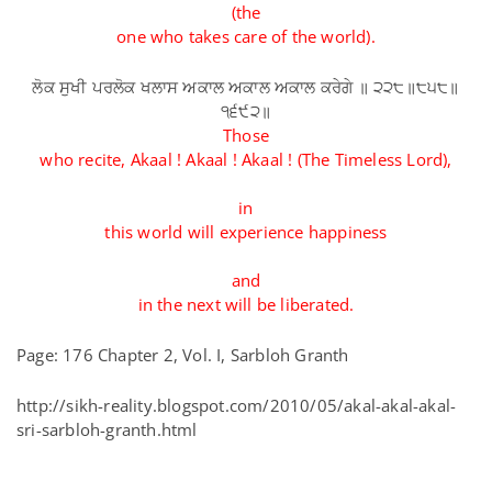
(the
one who takes care of the world).
ਲੋਕ ਸੁਖੀ ਪਰਲੋਕ ਖਲਾਸ ਅਕਾਲ ਅਕਾਲ ਅਕਾਲ ਕਰੇਗੇ ॥ ੨੨੮॥੮੫੮॥
੧੬੯੨॥
Those
who recite, Akaal ! Akaal ! Akaal ! (The Timeless Lord),
in
this world will experience happiness
and
in the next will be liberated.
Page: 176 Chapter 2, Vol. I, Sarbloh Granth
http://sikh-reality.blogspot.com/2010/05/akal-akal-akal-
sri-sarbloh-granth.html