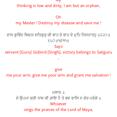
thinking is low and dirty, I am but an orphan,
Oh
my Master ! Destroy my disease and save me !
ਦਾਸ ਗੁਬਿੰਦ ਬਿਜ੍ਯ ਸਤਿਗੁਰੁ ਕੀ ਬਾਹ ਦੇ ਬਾਹ ਦੇ ਮੁਹਿ ਨਿਸਤਾਰਹੁ ॥੨੨੭॥
੮੫੭॥੧੬੧੧॥
S
ays
servant [Guru] Gobind [Singh], victory belongs to Satiguru
,
give
me your arm, give me your arm and grant me salvation !
ਮਲਾਰ ॥
ਜੇ ਉਪਮਾ ਸ੍ਰੀ ਨਾਥ ਕੀ ਗਾਇ ਹੈ ਤੇ ਭਵ ਫਾਸਿ ਨ ਫੇਰ ਪਰੇਗੇ ॥
Whoever
sings the praises of the Lord of Maya,