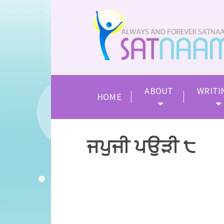
ABOUT
WRITI
HOME
ਜਪੁਜੀ ਪਉੜੀ ੮